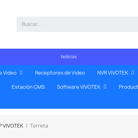
Noticias
e Video
Receptores de Video
NVR VIVOTEK
Estación CMS
Software VIVOTEK
Product
P VIVOTEK
Torreta