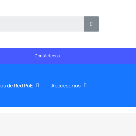
Contáctenos
os de Red PoE
Acccesorios