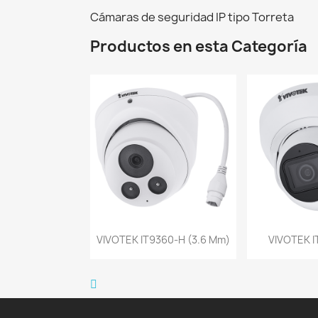
Cámaras de seguridad IP tipo Torreta
Productos en esta Categoría
Vista rápida
Vist


VIVOTEK IT9360-H (3.6 Mm)
VIVOTEK I