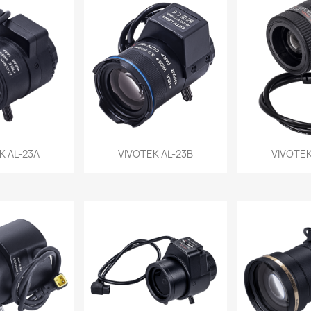
a rápida
Vista rápida
Vist


K AL-23A
VIVOTEK AL-23B
VIVOTEK