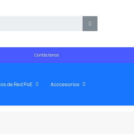
Contáctenos
os de Red PoE
Acccesorios