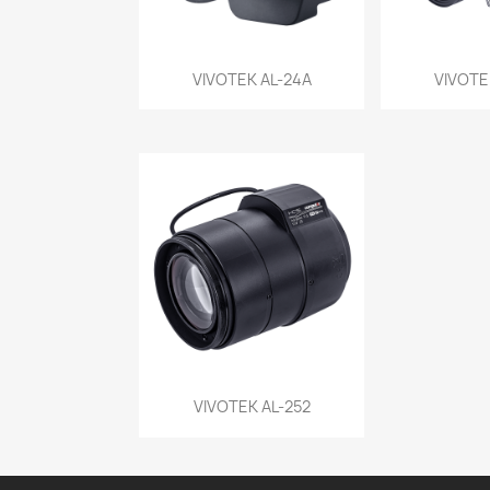
Vista rápida
Vist


VIVOTEK AL-24A
VIVOTE
Vista rápida

VIVOTEK AL-252