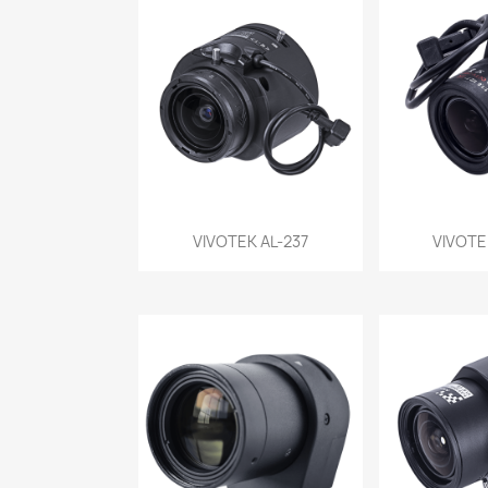
Vista rápida
Vist


VIVOTEK AL-237
VIVOTE