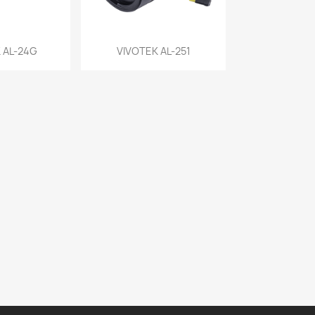
a rápida
Vista rápida

 AL-24G
VIVOTEK AL-251