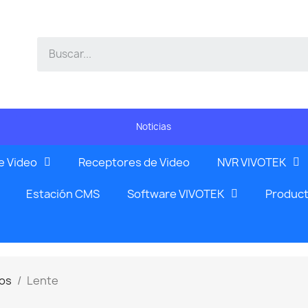
Noticias
e Video
Receptores de Video
NVR VIVOTEK
Estación CMS
Software VIVOTEK
Product
os
Lente