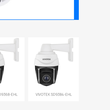
a rápida
Vista rápida

D9368-EHL
VIVOTEK SD9384-EHL