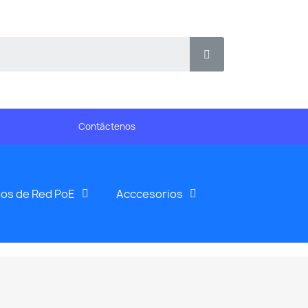
Contáctenos
os de Red PoE
Acccesorios