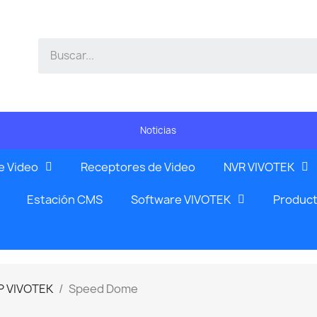
Noticias
e Video
Receptores de Video
NVR VIVOTEK
Estación CMS
Software VIVOTEK
Product
P VIVOTEK
Speed Dome