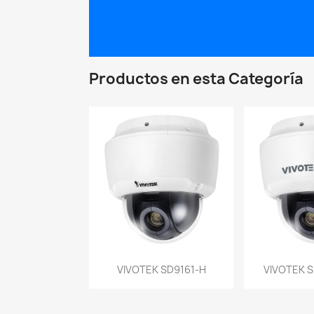
Productos en esta Categoría
Vista rápida
Vist


VIVOTEK SD9161-H
VIVOTEK S