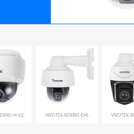
a rápida
Vista rápida
Vist


D9161-H-V2
VIVOTEK SD9361-EHL
VIVOTEK S