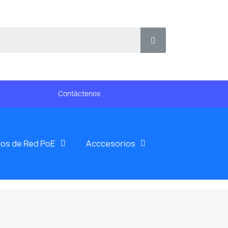
Contáctenos
os de Red PoE
Acccesorios