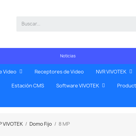
Noticias
e Video
Receptores de Video
NVR VIVOTEK
Estación CMS
Software VIVOTEK
Product
P VIVOTEK
Domo Fijo
8 MP