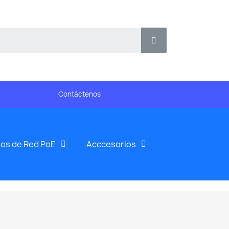
Contáctenos
os de Red PoE
Acccesorios