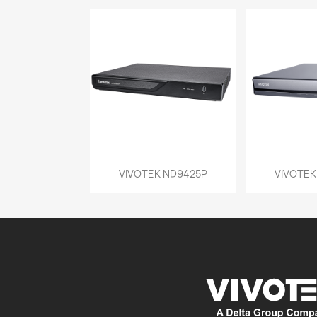
Vista rápida
Vist


VIVOTEK ND9425P
VIVOTEK