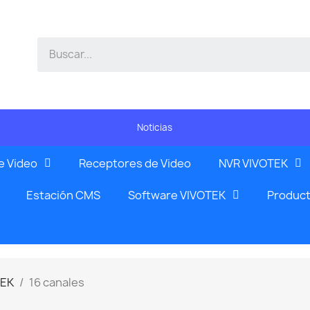
Noticias
e Video
Receptores de Video
NVR VIVOTEK
Estación CMS
Software VIVOTEK
Product
TEK
16 canales