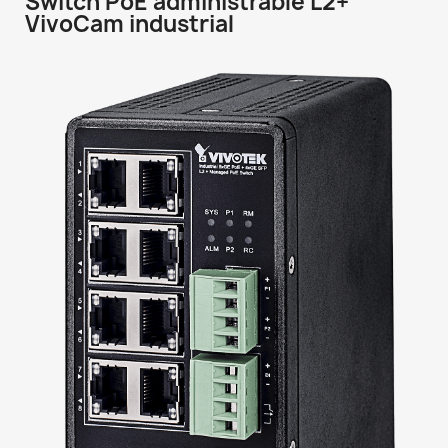
Switch PoE administrable L2+
VivoCam industrial