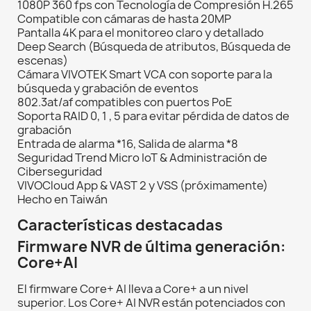
1080P 360 fps con Tecnología de Compresión H.265
Compatible con cámaras de hasta 20MP
Pantalla 4K para el monitoreo claro y detallado
Deep Search (Búsqueda de atributos, Búsqueda de
escenas)
Cámara VIVOTEK Smart VCA con soporte para la
búsqueda y grabación de eventos
802.3at/af compatibles con puertos PoE
Soporta RAID 0, 1 , 5 para evitar pérdida de datos de
grabación
Entrada de alarma *16, Salida de alarma *8
Seguridad Trend Micro IoT & Administración de
Ciberseguridad
VIVOCloud App & VAST 2 y VSS (próximamente)
Hecho en Taiwán
Características destacadas
Firmware NVR de última generación:
Core+AI
El firmware Core+ AI lleva a Core+ a un nivel
superior. Los Core+ AI NVR están potenciados con